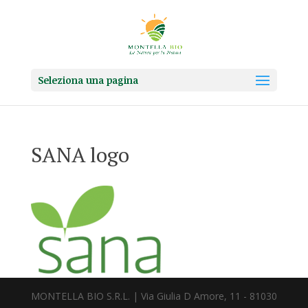
Seleziona una pagina
SANA logo
MONTELLA BIO S.R.L. | Via Giulia D Amore, 11 - 81030