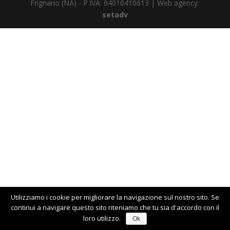
Frignano (NA) - P.IVA: 04010410613 | Web agency:
setadv
Utilizziamo i cookie per migliorare la navigazione sul nostro sito. Se
continui a navigare questo sito riteniamo che tu sia d'accordo con il
loro utilizzo.
Ok